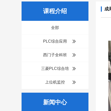
成
课程介绍
全部
PLC综合应用
西门子全科班
三菱PLC综合培
上位机监控
新闻中心