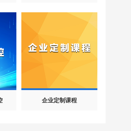
控
企业定制课程