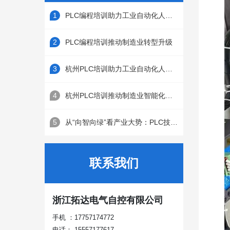
PLC编程培训助力工业自动化人才发展
PLC编程培训推动制造业转型升级
杭州PLC培训助力工业自动化人才成长
杭州PLC培训推动制造业智能化升级
从“向智向绿”看产业大势：PLC技能人才正成为先进制造的关键支点
联系我们
浙江拓达电气自控有限公司
手机 ：17757174772
电话： 15557177617