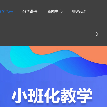
教学风采
教学装备
新闻中心
联系我们