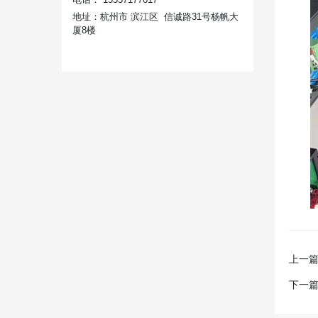
地址：杭州市 滨江区 信诚路31号杨帆大
厦8楼
上一
下一