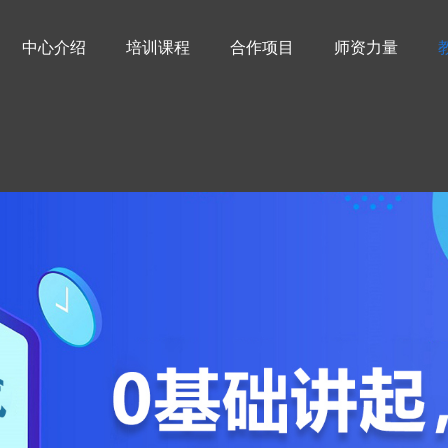
中心介绍
培训课程
合作项目
师资力量