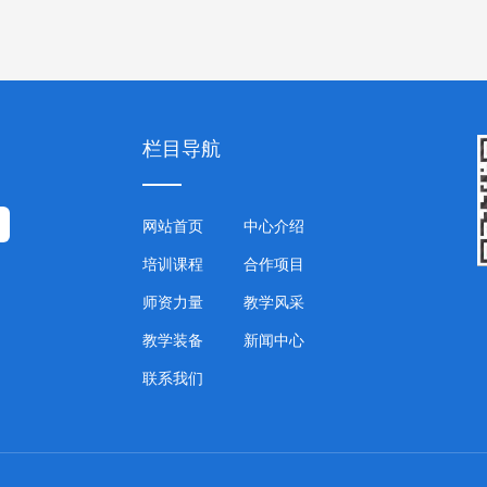
栏目导航
网站首页
中心介绍
培训课程
合作项目
师资力量
教学风采
教学装备
新闻中心
联系我们